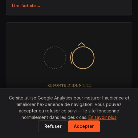
Lire l'article →
Ce site utilise Google Analytics pour mesurer l'audience et
25 JUILLET 2026
améliorer l'expérience de navigation. Vous pouvez
accepter ou refuser ce suivi — le site fonctionne
Combien coûte la refonte complète d'une
normalement dans les deux cas.
En savoir plus
identité visuelle ?
Refuser
Accepter
Prix, étapes et facteurs qui font varier le budget d'une
refonte de marque.