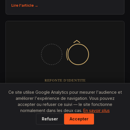
Lire l'article →
Ce site utilise Google Analytics pour mesurer l'audience et
25 JUILLET 2026
améliorer l'expérience de navigation. Vous pouvez
accepter ou refuser ce suivi — le site fonctionne
Combien coûte la refonte complète d'une
normalement dans les deux cas.
En savoir plus
identité visuelle ?
Refuser
Accepter
Prix, étapes et facteurs qui font varier le budget d'une
refonte de marque.