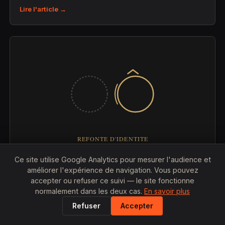
Lire l'article →
Ce site utilise Google Analytics pour mesurer l'audience et
25 JUILLET 2026
améliorer l'expérience de navigation. Vous pouvez
accepter ou refuser ce suivi — le site fonctionne
Combien coûte la refonte complète d'une
normalement dans les deux cas.
En savoir plus
identité visuelle ?
Refuser
Accepter
Prix, étapes et facteurs qui font varier le budget d'une
refonte de marque.