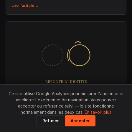
Lire l'article →
Ce site utilise Google Analytics pour mesurer l'audience et
25 JUILLET 2026
améliorer l'expérience de navigation. Vous pouvez
accepter ou refuser ce suivi — le site fonctionne
Combien coûte la refonte complète d'une
normalement dans les deux cas.
En savoir plus
identité visuelle ?
Refuser
Accepter
Prix, étapes et facteurs qui font varier le budget d'une
refonte de marque.