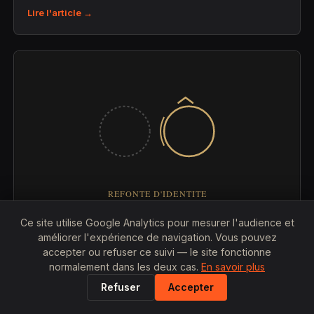
Lire l'article →
Ce site utilise Google Analytics pour mesurer l'audience et
25 JUILLET 2026
améliorer l'expérience de navigation. Vous pouvez
accepter ou refuser ce suivi — le site fonctionne
Combien coûte la refonte complète d'une
normalement dans les deux cas.
En savoir plus
identité visuelle ?
Refuser
Accepter
Prix, étapes et facteurs qui font varier le budget d'une
refonte de marque.