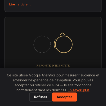
Lire l'article →
Ce site utilise Google Analytics pour mesurer l'audience et
25 JUILLET 2026
améliorer l'expérience de navigation. Vous pouvez
accepter ou refuser ce suivi — le site fonctionne
Combien coûte la refonte complète d'une
normalement dans les deux cas.
En savoir plus
identité visuelle ?
Refuser
Accepter
Prix, étapes et facteurs qui font varier le budget d'une
refonte de marque.