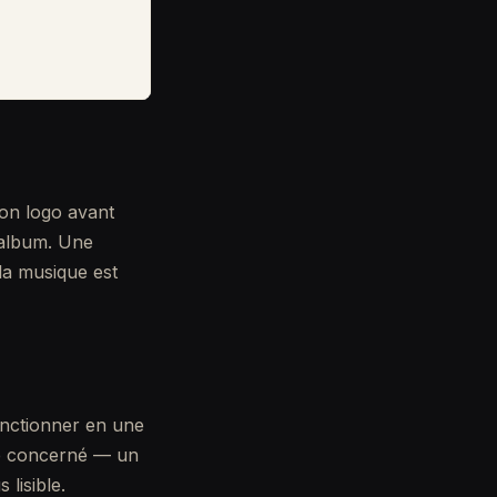
son logo avant
'album. Une
la musique est
fonctionner en une
re concerné — un
 lisible.