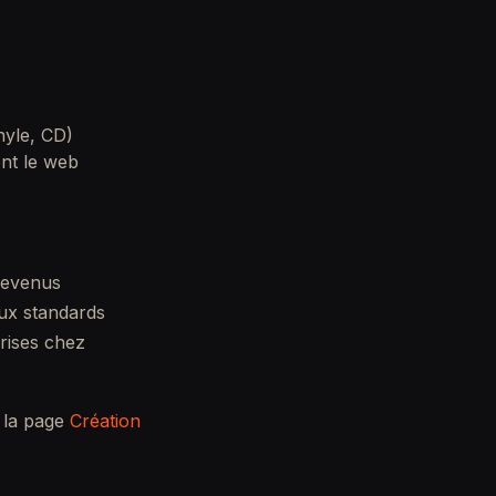
nyle, CD)
nt le web
 revenus
aux standards
rises chez
r la page
Création