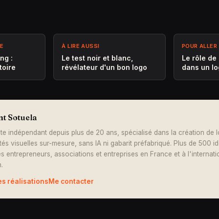
ME
À LIRE AUSSI
POUR ALLER 
ng :
Le test noir et blanc,
Le rôle de
toire
révélateur d'un bon logo
dans un l
nt Sotuela
te indépendant depuis plus de 20 ans, spécialisé dans la création de 
ités visuelles sur-mesure, sans IA ni gabarit préfabriqué. Plus de 500 i
s entrepreneurs, associations et entreprises en France et à l'internati
.
es réalisations
Me contacter