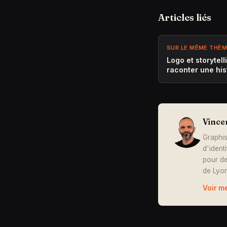
Articles liés
SUR LE MÊME THÈ
Logo et storytelli
raconter une his
Vince
Graphis
d'ident
pour de
de Lyon
Voir m