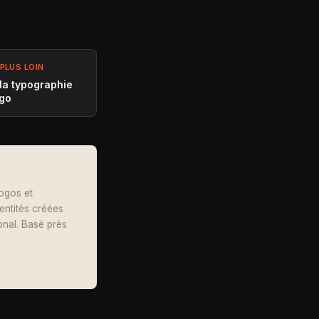
PLUS LOIN
 la typographie
ogo
logos et
dentités créées
onal. Basé près