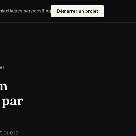
ntact
Autres services
Blog
Démarrer un projet
ées
on
 par
t que la