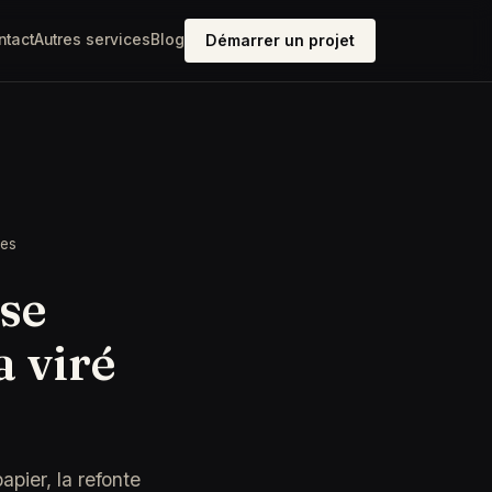
ntact
Autres services
Blog
Démarrer un projet
ées
yse
a viré
pier, la refonte