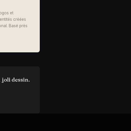
logos et
dentités créées
onal. Basé près
joli dessin.