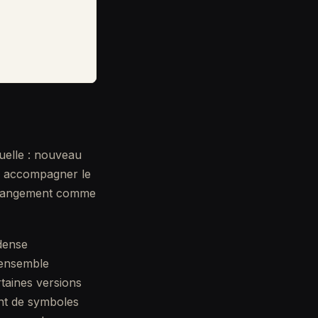
suelle : nouveau
ur accompagner le
e changement comme
 dense
'ensemble
rtaines versions
ent de symboles