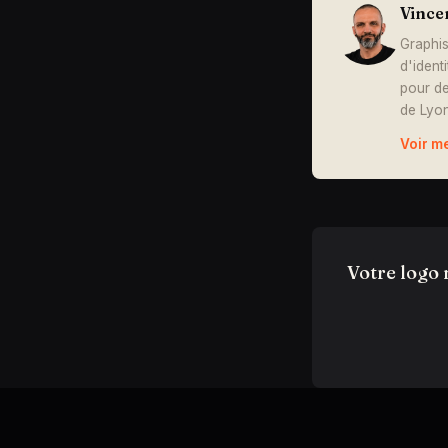
Vince
Graphis
d'ident
pour de
de Lyon
Voir m
Votre logo 