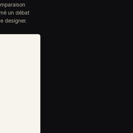
comparaison
rmé un débat
de designer.