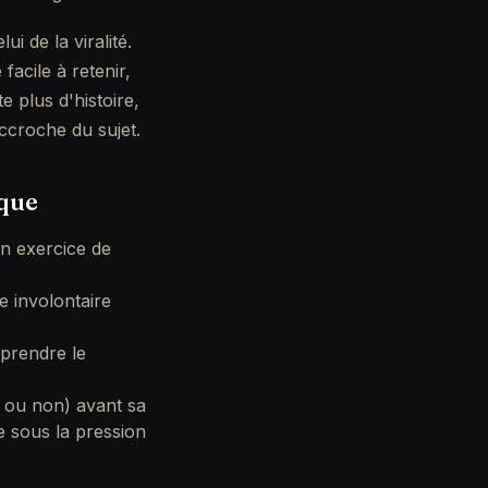
i de la viralité.
acile à retenir,
e plus d'histoire,
ccroche du sujet.
rque
un exercice de
e involontaire
eprendre le
s ou non) avant sa
ée sous la pression