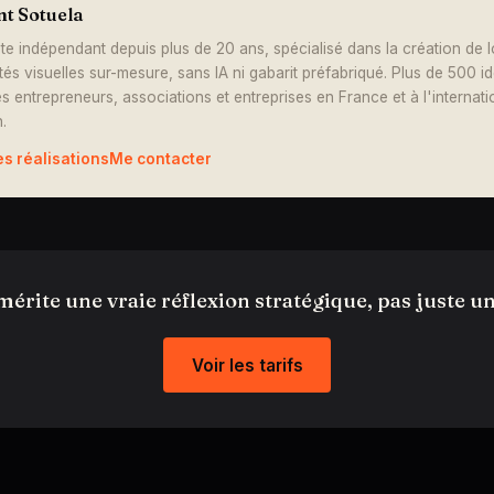
nt Sotuela
te indépendant depuis plus de 20 ans, spécialisé dans la création de 
ités visuelles sur-mesure, sans IA ni gabarit préfabriqué. Plus de 500 i
s entrepreneurs, associations et entreprises en France et à l'internati
.
es réalisations
Me contacter
mérite une vraie réflexion stratégique, pas juste un 
Voir les tarifs