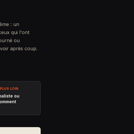
même : un
eux qui l'ont
tourné ou
avoir après coup.
PLUS LOIN
aliste ou
 comment