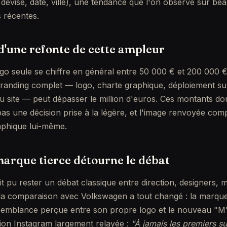
, devise, date, ville), une tendance que l'on observe sur b
s récentes.
 d'une refonte de cette ampleur
go seule se chiffre en général entre 50 000 € et 200 000 
randing complet — logo, charte graphique, déploiement sur
 site — peut dépasser le million d'euros. Ces montants do
 pas une décision prise à la légère, et l'image renvoyée com
raphique lui-même.
arque tierce détourne le débat
t pu rester un débat classique entre direction, designers, m
la comparaison avec Volkswagen a tout changé : la marque
semblance perçue entre son propre logo et le nouveau "M"
ion Instagram largement relayée :
"À jamais les premiers su