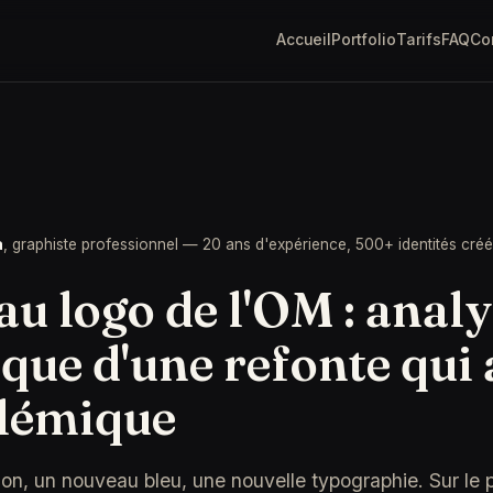
Accueil
Portfolio
Tarifs
FAQ
Co
a
, graphiste professionnel — 20 ans d'expérience, 500+ identités cré
u logo de l'OM : anal
que d'une refonte qui 
olémique
n, un nouveau bleu, une nouvelle typographie. Sur le pa