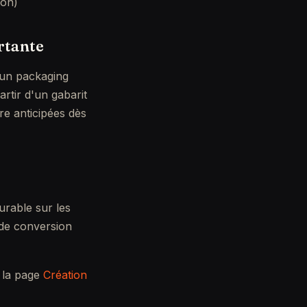
ion)
rtante
u'un packaging
rtir d'un gabarit
re anticipées dès
urable sur les
 de conversion
r la page
Création