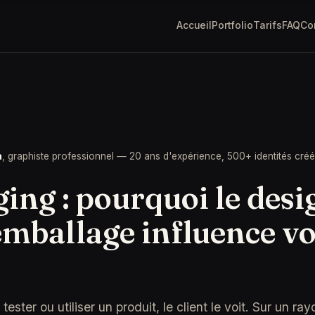
Accueil
Portfolio
Tarifs
FAQ
Co
a
, graphiste professionnel — 20 ans d'expérience, 500+ identités cré
ing : pourquoi le desi
emballage influence v
tester ou utiliser un produit, le client le voit. Sur un r