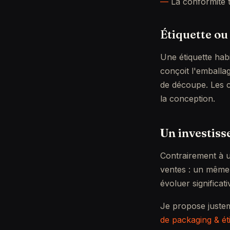
La conformité 
Étiquette ou
Une étiquette habi
conçoit l'emballa
de découpe. Les c
la conception.
Un investiss
Contrairement à u
ventes : un même 
évoluer significa
Je propose justem
de packaging & ét