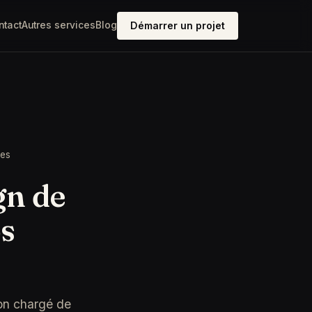
ntact
Autres services
Blog
Démarrer un projet
ées
gn de
os
ayon chargé de