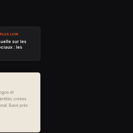
PLUS LOIN
suelle sur les
ciaux : les
logos et
dentités créées
onal. Basé près