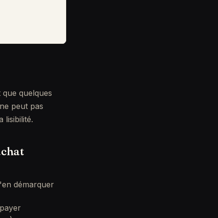
t que quelques
 ne peut pas
isibilité.
achat
 s'en démarquer
 payer