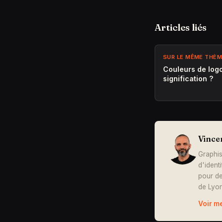
Articles liés
SUR LE MÊME THÈ
Couleurs de logo
signification ?
Vince
Graphis
d'ident
pour de
de Lyon
Voir m