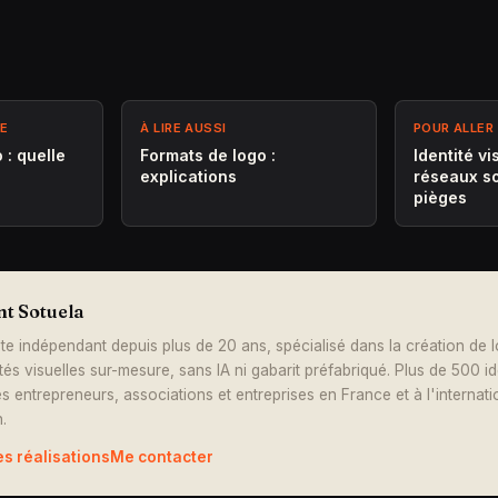
ME
À LIRE AUSSI
POUR ALLER 
 : quelle
Formats de logo :
Identité vi
explications
réseaux so
pièges
nt Sotuela
te indépendant depuis plus de 20 ans, spécialisé dans la création de 
ités visuelles sur-mesure, sans IA ni gabarit préfabriqué. Plus de 500 i
s entrepreneurs, associations et entreprises en France et à l'internati
.
es réalisations
Me contacter