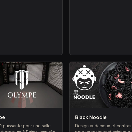
pe
Black Noodle
té puissante pour une salle
Design audacieux et contras
rt premium à Reims, inspirée
pour un restaurant asiatique