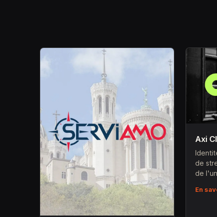
Axi C
Identi
de str
de l'un
En sav