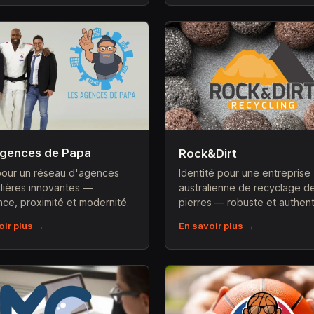
Agences de Papa
Rock&Dirt
our un réseau d'agences
Identité pour une entreprise
lières innovantes —
australienne de recyclage d
nce, proximité et modernité.
pierres — robuste et authent
oir plus →
En savoir plus →