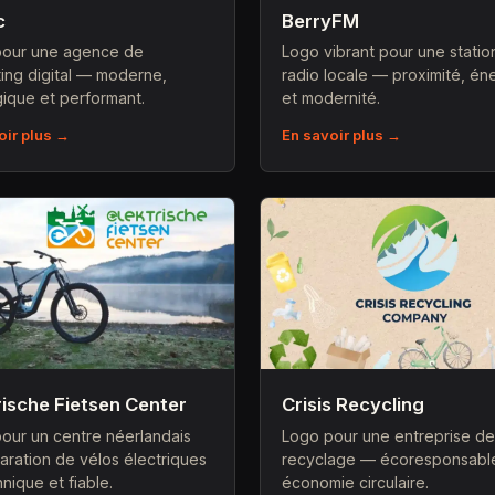
c
BerryFM
pour une agence de
Logo vibrant pour une statio
ing digital — moderne,
radio locale — proximité, én
gique et performant.
et modernité.
oir plus →
En savoir plus →
rische Fietsen Center
Crisis Recycling
our un centre néerlandais
Logo pour une entreprise d
aration de vélos électriques
recyclage — écoresponsabl
nique et fiable.
économie circulaire.