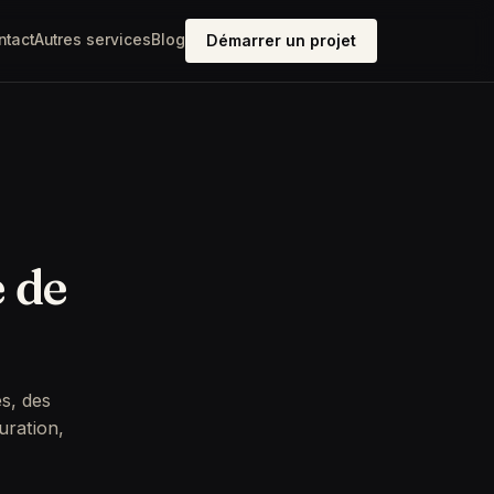
ntact
Autres services
Blog
Démarrer un projet
e de
s, des
uration,