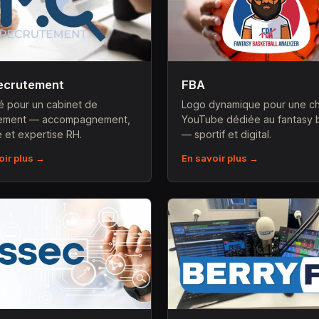
ecrutement
FBA
té pour un cabinet de
Logo dynamique pour une c
tement — accompagnement,
YouTube dédiée au fantasy 
té et expertise RH.
— sportif et digital.
oir plus →
En savoir plus →