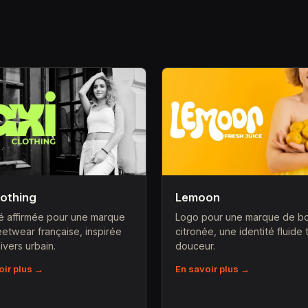
lothing
Lemoon
té affirmée pour une marque
Logo pour une marque de b
eetwear française, inspirée
citronée, une identité fluide 
ivers urbain.
douceur.
oir plus →
En savoir plus →