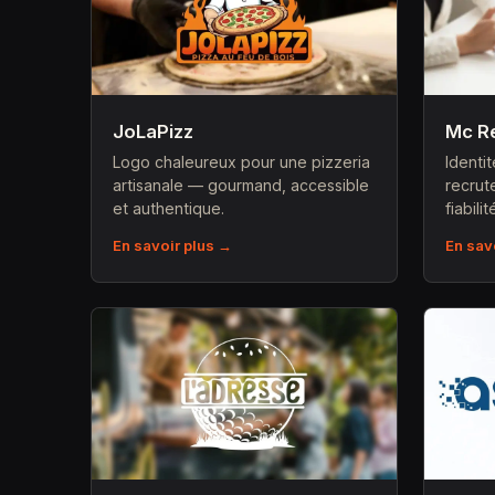
JoLaPizz
Mc R
Logo chaleureux pour une pizzeria
Identi
artisanale — gourmand, accessible
recru
et authentique.
fiabili
En savoir plus →
En sav