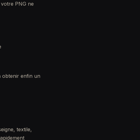
ue votre PNG ne
e
à obtenir enfin un
igne, textile,
 rapidement