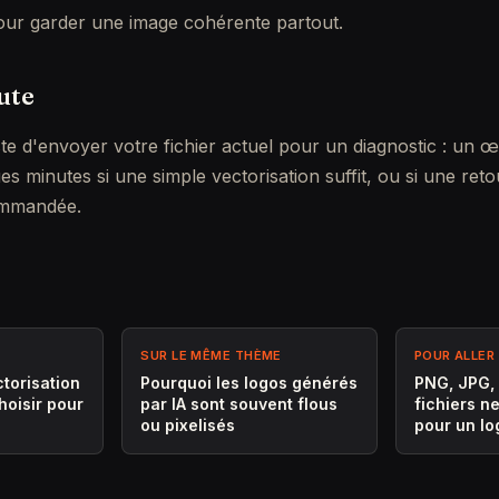
our garder une image cohérente partout.
ute
te d'envoyer votre fichier actuel pour un diagnostic : un œ
ues minutes si une simple vectorisation suffit, ou si une ret
ommandée.
SUR LE MÊME THÈME
POUR ALLER 
ctorisation
Pourquoi les logos générés
PNG, JPG, 
hoisir pour
par IA sont souvent flous
fichiers n
ou pixelisés
pour un lo