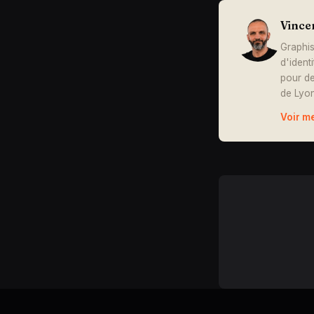
Vince
Graphis
d'ident
pour de
de Lyon
Voir m