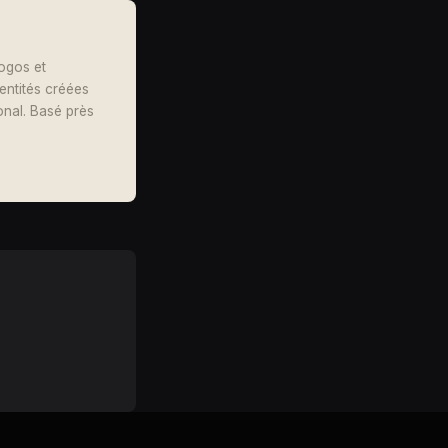
logos et
dentités créées
onal. Basé près