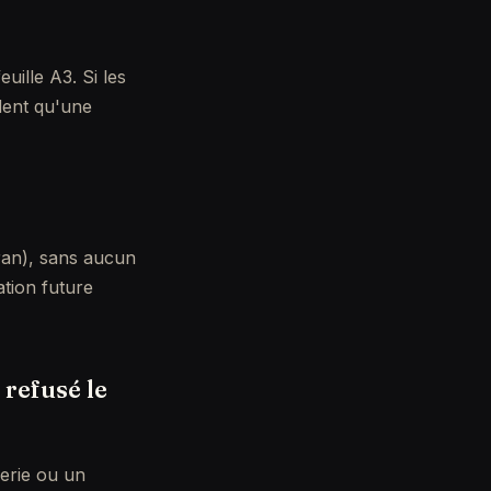
uille A3. Si les
ident qu'une
ran), sans aucun
ation future
 refusé le
derie ou un