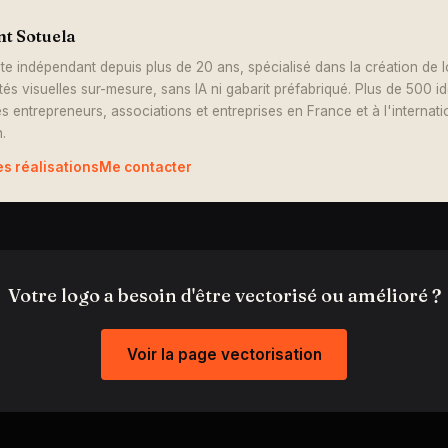
nt Sotuela
te indépendant depuis plus de 20 ans, spécialisé dans la création de 
ités visuelles sur-mesure, sans IA ni gabarit préfabriqué. Plus de 500 i
s entrepreneurs, associations et entreprises en France et à l'internati
.
es réalisations
Me contacter
Votre logo a besoin d'être vectorisé ou amélioré ?
Voir la page vectorisation